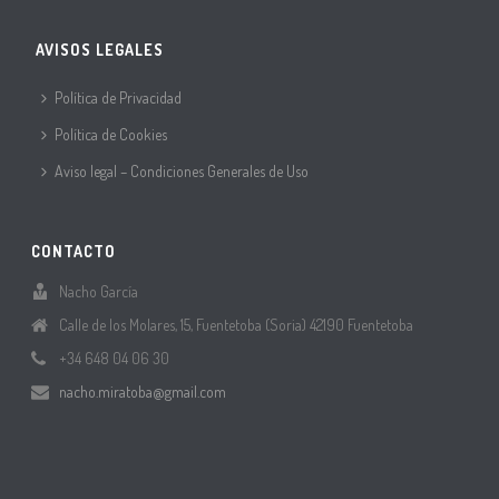
AVISOS LEGALES
Política de Privacidad
Política de Cookies
Aviso legal – Condiciones Generales de Uso
CONTACTO
Nacho García
Calle de los Molares, 15, Fuentetoba (Soria) 42190 Fuentetoba
+34 648 04 06 30
nacho.miratoba@gmail.com