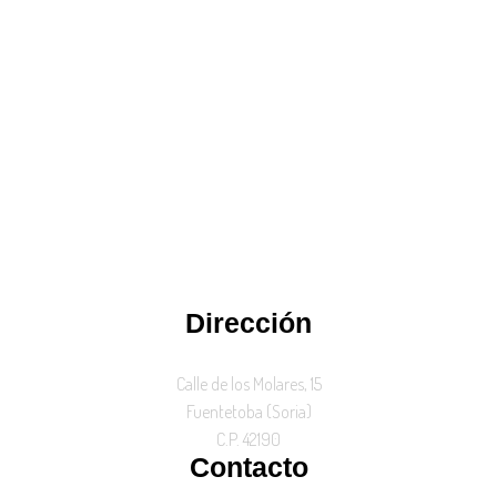
Dirección
Calle de los Molares, 15
Fuentetoba (Soria)
C.P. 42190
Contacto