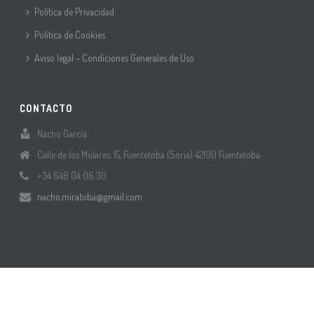
Política de Privacidad
Política de Cookies
Aviso legal – Condiciones Generales de Uso
CONTACTO
Nacho García
Calle de los Molares, 15, Fuentetoba (Soria) 42190 Fuentetoba
+34 648 04 06 30
nacho.miratoba@gmail.com